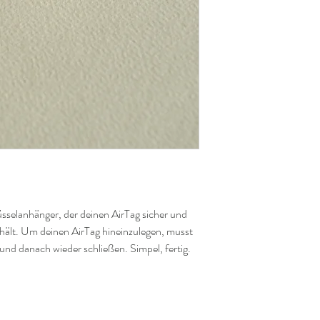
rissig werdendem Leder 
Lieblingsteil wieder in 
üsselanhänger, der deinen AirTag sicher und
hält. Um deinen AirTag hineinzulegen, musst
und danach wieder schließen. Simpel, fertig.