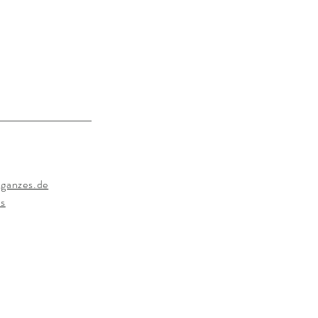
ganzes.de
s