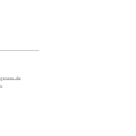
ganzes.de
s