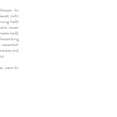
hlossen. Im
ewelt nicht
htung heißt
keine neuen
rreste heißt
e Verwendung
r wesentlich
rodukte sind
st.
er, wenn ihr