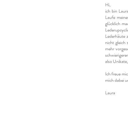
Hi,
ich bin Lau
Laufe meine
glücklich ma
Lederupcycl
Lederhäute z
nicht gleich
mehr vorgese
schwierigere
also Unikate,
Ich freue mi
mich dabei u
Laura