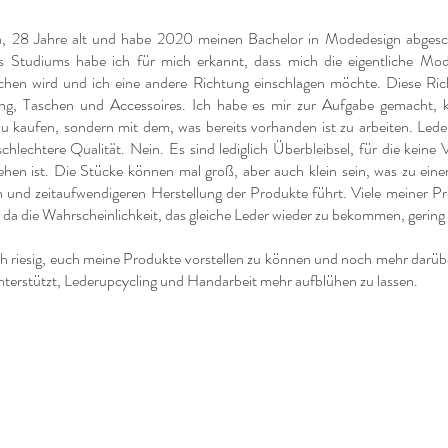
ra, 28 Jahre alt und habe 2020 meinen Bachelor in Modedesign abgesc
s Studiums habe ich für mich erkannt, dass mich die eigentliche Mod
chen wird und ich eine andere Richtung einschlagen möchte. Diese Ric
ing, Taschen und Accessoires. Ich habe es mir zur Aufgabe gemacht, 
u kaufen, sondern mit dem, was bereits vorhanden ist zu arbeiten. Lede
 schlechtere Qualität. Nein. Es sind lediglich Überbleibsel, für die kein
hen ist. Die Stücke können mal groß, aber auch klein sein, was zu eine
n und zeitaufwendigeren Herstellung der Produkte führt. Viele meiner P
 da die Wahrscheinlichkeit, das gleiche Leder wieder zu bekommen, gering i
ch riesig, euch meine Produkte vorstellen zu können und noch mehr darüb
nterstützt, Lederupcycling und Handarbeit mehr aufblühen zu lassen.