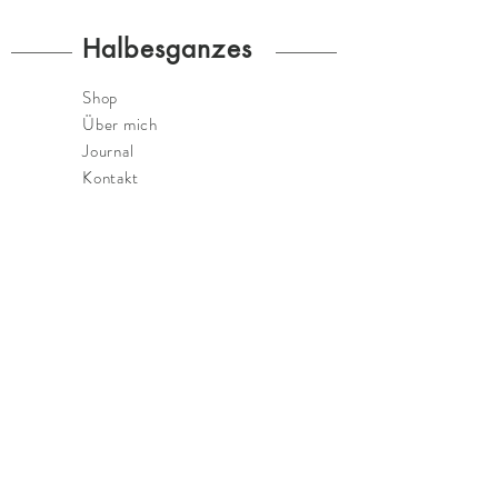
Halbesganzes
Shop
Über mich
Journal
Kontakt
FAQ
Versand & Rückgabe
AGB
Zahlungsmethoden
Impressum
Datenschutz
Widerrufsrecht
E:
hello@halbesganzes.de
I:
@halbesganzes